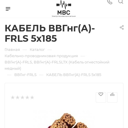
КАБЕЛЬ ВВГнг(А)-
FRLS 5х185
—
—
Главная
Каталог
—
Кабельно-проводниковая продукция
ВВГнг(А)-FRLS, ВВГнг(А)-FRLSLTX (Кабель огнестойкий
медный)
—
—
ВВГнг-FRLS
КАБЕЛЬ ВВГнг(А)-FRLS 5х185