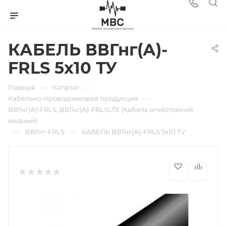
КАБЕЛЬ ВВГнг(А)-
FRLS 5х10 ТУ
—
—
Главная
Каталог
—
Кабельно-проводниковая продукция
ВВГнг(А)-FRLS, ВВГнг(А)-FRLSLTX (Кабель огнестойкий
медный)
—
—
ВВГнг-FRLS
КАБЕЛЬ ВВГнг(А)-FRLS 5х10 ТУ