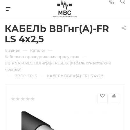
КАБЕЛЬ ВВГнг(А)-FR
LS 4х2,5
—
—
Главная
Каталог
—
Кабельно-проводниковая продукция
ВВГнг(А)-FRLS, ВВГнг(А)-FRLSLTX (Кабель огнестойкий
медный)
—
—
ВВГнг-FRLS
КАБЕЛЬ ВВГнг(А)-FR LS 4х2,5