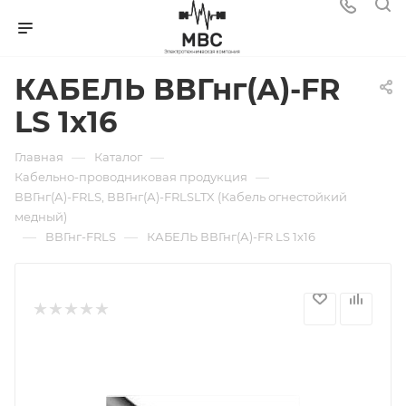
КАБЕЛЬ ВВГнг(А)-FR
LS 1х16
—
—
Главная
Каталог
—
Кабельно-проводниковая продукция
ВВГнг(А)-FRLS, ВВГнг(А)-FRLSLTX (Кабель огнестойкий
медный)
—
—
ВВГнг-FRLS
КАБЕЛЬ ВВГнг(А)-FR LS 1х16