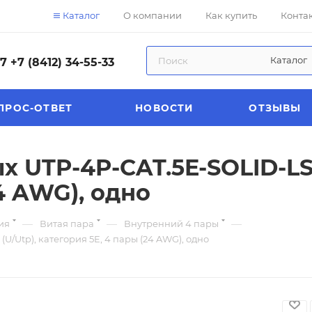
Каталог
О компании
Как купить
Конта
Каталог
57
+7 (8412) 34-55-33
ПРОС-ОТВЕТ
НОВОСТИ
ОТЗЫВЫ
 UTP-4P-CAT.5E-SOLID-LSL
4 AWG), одно
—
—
—
ия
Витая пара
Внутренний 4 пары
/Utp), категория 5E, 4 пары (24 AWG), одно