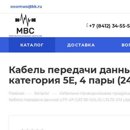
ooomws@bk.ru
+7 (8412) 34-55-
КАТАЛОГ
ДОСТАВКА
ВО
Кабель передачи данных
категория 5E, 4 пары (2
—
—
Главная
Каталог
Кабельно-проводниковая продукц
Кабель передачи данных UTP-4P-CAT.5E-SOLID-LSLTX-GN Utp (U