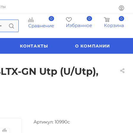
кты
0
0
0
Избранное
Корзина
Сравнение
КОНТАКТЫ
О КОМПАНИИ
TX-GN Utp (U/Utp),
Артикул:
10990c