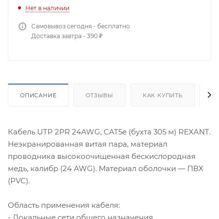
Нет в наличии
Самовывоз сегодня - бесплатно
Доставка завтра - 390 ₽
ОПИСАНИЕ
ОТЗЫВЫ
КАК КУПИТЬ
О
Кабель UTP 2PR 24AWG, CAT5e (бухта 305 м) REXANT.
Неэкранированная витая пара, материал
проводника высокоочищенная бескислородная
медь, калибр (24 AWG). Материал оболочки — ПВХ
(PVC).
Область применения кабеля:
- Локальные сети общего назначения.