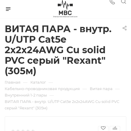
ВИТАЯ ПАРА - внутр.
U/UTP Cat5e
2x2x24AWG Cu solid
PVC серый "Rexant"
(305м)
—
—
Главная
Каталог
—
—
Кабельно-проводниковая продукция
Витая пара
—
Внутренний 1-2 пары
ВИТАЯ ПАРА - внутр. U/UTP Cat5e 2x2x24AWG Cu solid PVC
серый "Rexant" (305м)