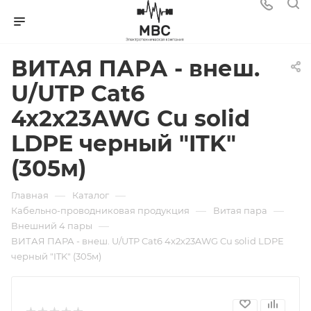
ВИТАЯ ПАРА - внеш.
U/UTP Cat6
4x2х23AWG Cu solid
LDPE черный "ITK"
(305м)
—
—
Главная
Каталог
—
—
Кабельно-проводниковая продукция
Витая пара
—
Внешний 4 пары
ВИТАЯ ПАРА - внеш. U/UTP Cat6 4x2х23AWG Cu solid LDPE
черный "ITK" (305м)