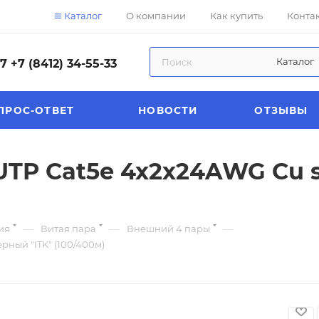
Каталог
О компании
Как купить
Конта
Каталог
57
+7 (8412) 34-55-33
ПРОС-ОТВЕТ
НОВОСТИ
ОТЗЫВЫ
UTP Cat5e 4x2х24AWG Cu 
—
—
—
ия
Витая пара
Внешний 4 пары
рный "ITK" (100/400м)