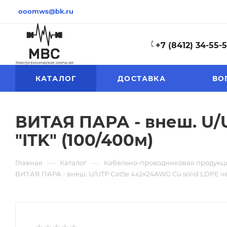
ooomws@bk.ru
+7 (8412) 34-55-
КАТАЛОГ
ДОСТАВКА
ВО
ВИТАЯ ПАРА - внеш. U/
"ITK" (100/400м)
—
—
Главная
Каталог
Кабельно-проводниковая продукц
ВИТАЯ ПАРА - внеш. U/UTP Cat5e 4x2х24AWG Cu solid LDPE че