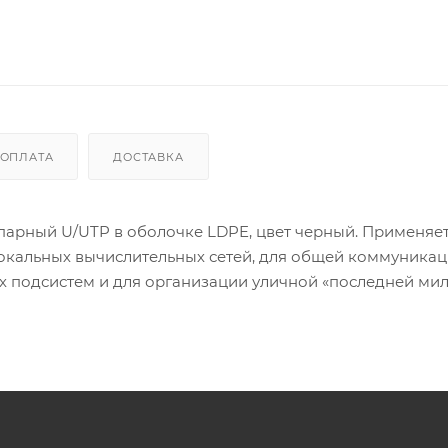
ОПЛАТА
ДОСТАВКА
 парный U/UTP в оболочке LDPE, цвет черный. Применяет
локальных вычислительных сетей, для общей коммуника
 подсистем и для организации уличной «последней мил