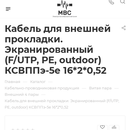
Кабель для внешней
прокладки.
Экранированный
(F/UTP, PE, outdoor)
КСВППэ-5е 16*2*0,52
—
—
Главная
Каталог
—
—
Кабельно-проводниковая продукция
Витая пара
—
Внешний 4 пары
Кабель для внешней прокладки. Экранированный (F/UTP,
PE, outdoor) КСВППэ-5е 16*2*0,52