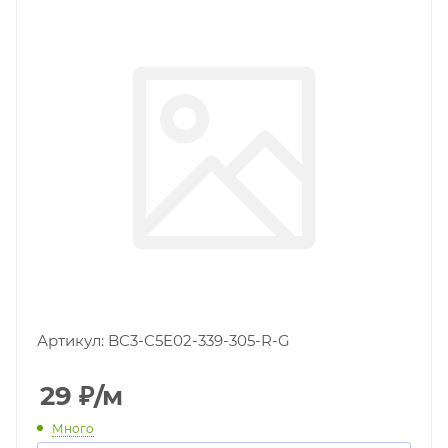
Артикул:
BC3-C5E02-339-305-R-G
29
₽
/м
Много