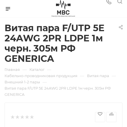
Витая пара F/UTP 5E
24AWG 2PR LDPE 1м
черн. 305м РФ
GENERICA
—
—
Главная
Каталог
—
—
Кабельно-проводниковая продукция
Витая пара
—
Внешний 1-2 пары
Витая пара F/UTP 5E 24AWG 2PR LDPE 1м черн. 305м РФ
GENERICA