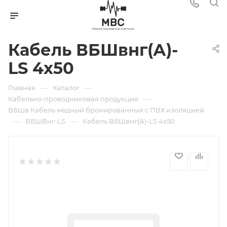
Кабель ВБШвнг(А)-
LS 4х50
—
—
Главная
Каталог
—
Кабельно-проводниковая продукция
ВБШв Кабель медный бронированный с ПВХ изоляцией
—
—
ВБШВнг-LS
Кабель ВБШвнг(А)-LS 4х50