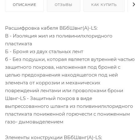
ОПИСАНИЕ
ОТЗЫВЫ
КАК КУПИТЬ
О
Расшифровка кабеля ВБбШвнг(A)-LS:
В - Изоляция жил из поливинилхлоридного
пластиката
Б - Броня из двух стальных лент
б - Без подушки, которая является вутренней частью
защитного покрова, наложенная под броней с
целью предохранения находящегося под ней
элемента от коррозии и механических
повреждений лентами или проволоками брони
Швнг-LS - Защитный покров в виде
выпрессованного шланга из поливинилхлоридного
пластиката пониженной горючести с пониженным
газо- дымовыделением
Элементы конструкции ВБбШвнг(A)-LS: