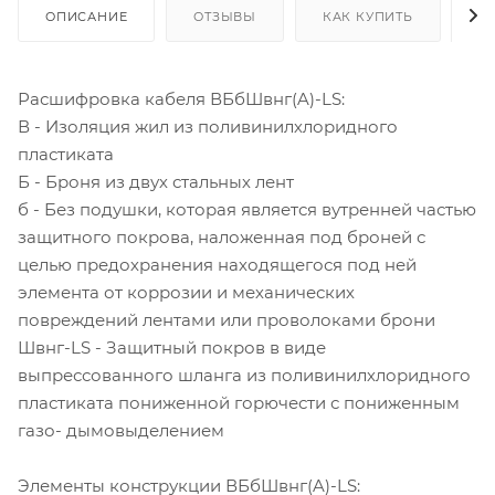
ОПИСАНИЕ
ОТЗЫВЫ
КАК КУПИТЬ
О
Расшифровка кабеля ВБбШвнг(A)-LS:
В - Изоляция жил из поливинилхлоридного
пластиката
Б - Броня из двух стальных лент
б - Без подушки, которая является вутренней частью
защитного покрова, наложенная под броней с
целью предохранения находящегося под ней
элемента от коррозии и механических
повреждений лентами или проволоками брони
Швнг-LS - Защитный покров в виде
выпрессованного шланга из поливинилхлоридного
пластиката пониженной горючести с пониженным
газо- дымовыделением
Элементы конструкции ВБбШвнг(A)-LS: