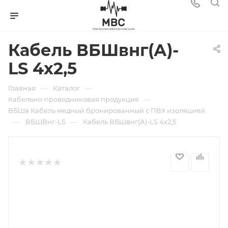
Кабель ВБШвнг(А)-
LS 4х2,5
—
—
Главная
Каталог
—
Кабельно-проводниковая продукция
ВБШв Кабель медный бронированный с ПВХ изоляцией
—
—
ВБШВнг-LS
Кабель ВБШвнг(А)-LS 4х2,5