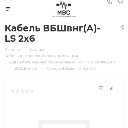
Кабель ВБШвнг(А)-
LS 2х6
—
—
Главная
Каталог
—
Кабельно-проводниковая продукция
ВБШв Кабель медный бронированный с ПВХ изоляцией
—
—
ВБШВнг-LS
Кабель ВБШвнг(А)-LS 2х6