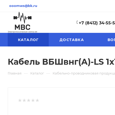
ooomws@bk.ru
+7 (8412) 34-55-
КАТАЛОГ
ДОСТАВКА
ВО
Кабель ВБШвнг(А)-LS 1х
—
—
Главная
Каталог
Кабельно-проводниковая продукц