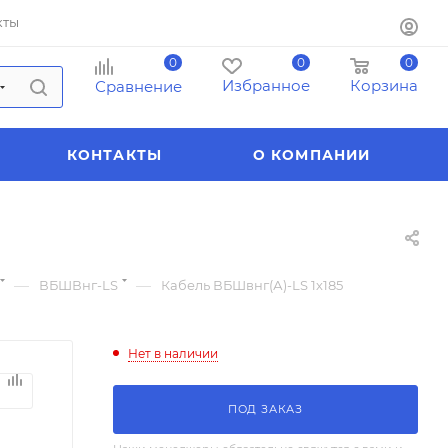
кты
0
0
0
Избранное
Корзина
Сравнение
КОНТАКТЫ
О КОМПАНИИ
—
—
ВБШВнг-LS
Кабель ВБШвнг(А)-LS 1х185
Нет в наличии
ПОД ЗАКАЗ