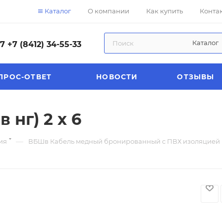
Каталог
О компании
Как купить
Конта
Каталог
57
+7 (8412) 34-55-33
ПРОС-ОТВЕТ
НОВОСТИ
ОТЗЫВЫ
нг) 2 х 6
—
ия
ВБШв Кабель медный бронированный с ПВХ изоляцией