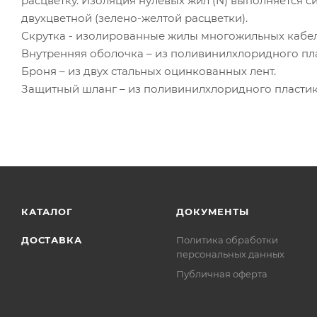
расцветку. Изоляция нулевых жил (N) выполняется с
двухцветной (зелено-желтой расцветки).
Скрутка - изолированные жилы многожильных кабел
Внутренняя оболочка – из поливинилхлоридного пла
Броня – из двух стальных оцинкованных лент.
Защитный шланг – из поливинилхлоридного пластик
КАТАЛОГ
ДОКУМЕНТЫ
ДОСТАВКА
Политика обработки
персональных данных
Публичная оферта