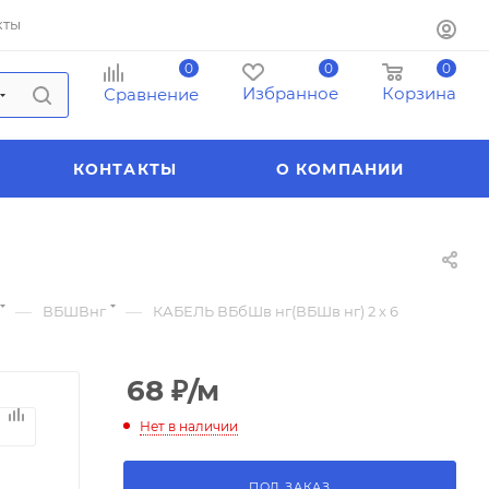
кты
0
0
0
Избранное
Корзина
Сравнение
КОНТАКТЫ
О КОМПАНИИ
—
—
ВБШВнг
КАБЕЛЬ ВБбШв нг(ВБШв нг) 2 х 6
68
₽
/м
Нет в наличии
ПОД ЗАКАЗ