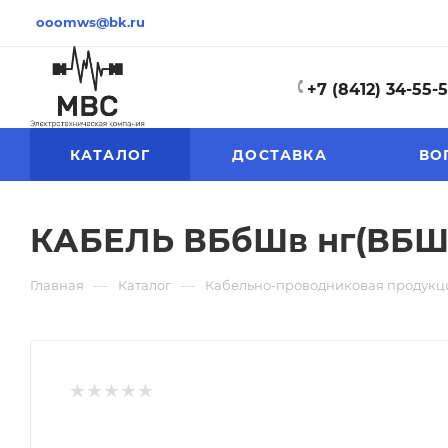
ooomws@bk.ru
+7 (8412) 34-55-
КАТАЛОГ
ДОСТАВКА
ВО
КАБЕЛЬ ВБбШв нг(ВБШв 
—
—
Главная
Каталог
Кабельно-проводниковая продукц