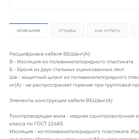
ОПИСАНИЕ
ОТЗЫВЫ
КАК КУПИТЬ
Расшифровка кабеля ВБШвнг(A):
В - Изоляция из поливинилxлоридного пластиката
Б - Броня из двух стальных оцинкованных лент
Шв - защитный шланг из поливинилxлоридного пла
нг(A) - не распространяет горение при групповой п
Элементы конструкции кабеля ВБШвнг(A):
Токопроводящая жила - медная однопроволочная ил
класса по ГОСТ 22483.
Изоляция - из поливинилxлоридного пластиката. 