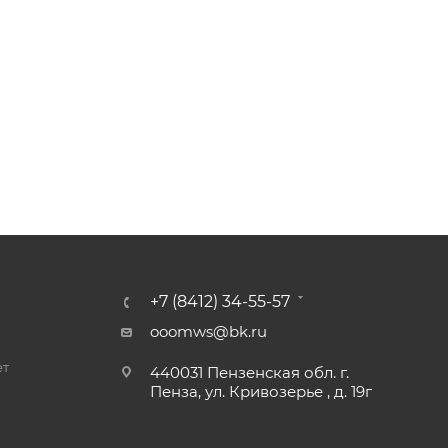
+7 (8412) 34-55-57
ooomws@bk.ru
ет
440031 Пензенская обл. г.
Пенза, ул. Кривозерье , д. 19г