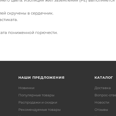
инего цвета. Изоляция жил заземления (PE) выполняется
ей скручены в сердечник.
стиката.
ата пониженной горючести.
НАШИ ПРЕДЛОЖЕНИЯ
КАТАЛОГ
Новинки
Доставка
Популярные товары
Вопрос-отв
Распродажи и скидки
Новости
Рекомендуемые товары
Отзывы