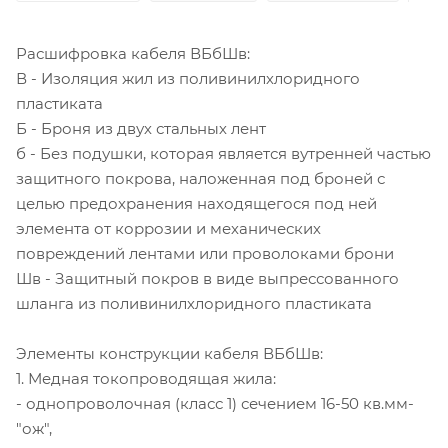
Расшифровка кабеля ВБбШв:
В - Изоляция жил из поливинилхлоридного
пластиката
Б - Броня из двух стальных лент
б - Без подушки, которая является вутренней частью
защитного покрова, наложенная под броней с
целью предохранения находящегося под ней
элемента от коррозии и механических
повреждений лентами или проволоками брони
Шв - Защитный покров в виде выпрессованного
шланга из поливинилхлоридного пластиката
Элементы конструкции кабеля ВБбШв:
1. Медная токопроводящая жила:
- однопроволочная (класс 1) сечением 16-50 кв.мм-
"ож",