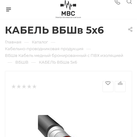
КАБЕЛЬ ВБШв 5х6
—
—
Главная
Каталог
—
Кабельно-проводниковая продукция
ВБШв Кабель медный бронированный с ПВХ изоляцией
—
—
ВБШВ
КАБЕЛЬ ВБШв 5х6