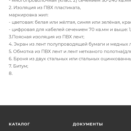
- многопроволочная (класс 2) сечением 50-240 кв.мм
2. Изоляция из ПВХ пластиката,
маркировка жил:
- цветовая: белая или жёлтая, синяя или зелёная, кр
- цифровая для кабелей сечением 70 кв.мм и выше: 1, 
3.Поясная изоляция из ПВХ лент;
4. Экран из лент полупроводящей бумаги и медных л
5. Обмотка из ПВХ лент и лент нетканого полотна(дл
6. Броня из двух стальных или стальных оцинкованны
7. Битум;
8.
КАТАЛОГ
ДОКУМЕНТЫ