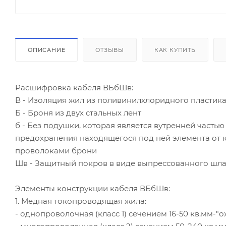
ОПИСАНИЕ
ОТЗЫВЫ
КАК КУПИТЬ
Расшифровка кабеля ВБбШв:
В - Изоляция жил из поливинилхлоридного пластика
Б - Броня из двух стальных лент
б - Без подушки, которая является вутренней часть
предохранения находящегося под ней элемента от 
проволоками брони
Шв - Защитный покров в виде выпрессованного шла
Элементы конструкции кабеля ВБбШв:
1. Медная токопроводящая жила:
- однопроволочная (класс 1) сечением 16-50 кв.мм-"ож