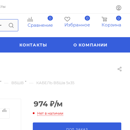
кты
0
0
0
Избранное
Корзина
Сравнение
КОНТАКТЫ
О КОМПАНИИ
—
—
ВБШВ
КАБЕЛЬ ВБШв 5х35
974
₽
/м
Нет в наличии
ПОД ЗАКАЗ