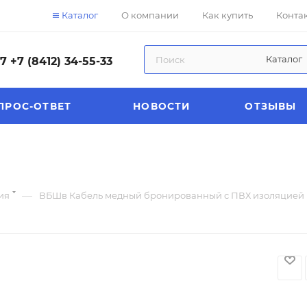
Каталог
О компании
Как купить
Конта
Каталог
57
+7 (8412) 34-55-33
ПРОС-ОТВЕТ
НОВОСТИ
ОТЗЫВЫ
—
ия
ВБШв Кабель медный бронированный с ПВХ изоляцией