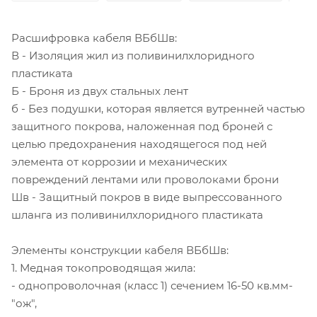
Расшифровка кабеля ВБбШв:
В - Изоляция жил из поливинилхлоридного
пластиката
Б - Броня из двух стальных лент
б - Без подушки, которая является вутренней частью
защитного покрова, наложенная под броней с
целью предохранения находящегося под ней
элемента от коррозии и механических
повреждений лентами или проволоками брони
Шв - Защитный покров в виде выпрессованного
шланга из поливинилхлоридного пластиката
Элементы конструкции кабеля ВБбШв:
1. Медная токопроводящая жила:
- однопроволочная (класс 1) сечением 16-50 кв.мм-
"ож",