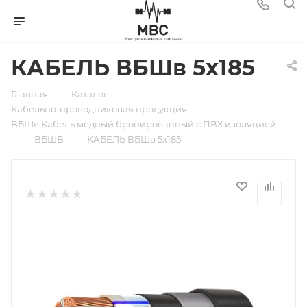
КАБЕЛЬ ВБШв 5х185
—
—
Главная
Каталог
—
Кабельно-проводниковая продукция
ВБШв Кабель медный бронированный с ПВХ изоляцией
—
—
ВБШВ
КАБЕЛЬ ВБШв 5х185