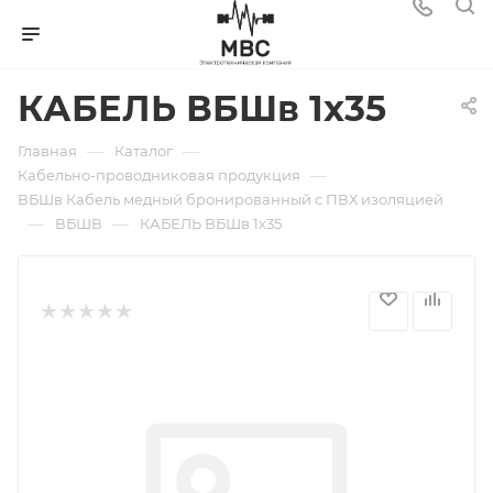
КАБЕЛЬ ВБШв 1х35
—
—
Главная
Каталог
—
Кабельно-проводниковая продукция
ВБШв Кабель медный бронированный с ПВХ изоляцией
—
—
ВБШВ
КАБЕЛЬ ВБШв 1х35