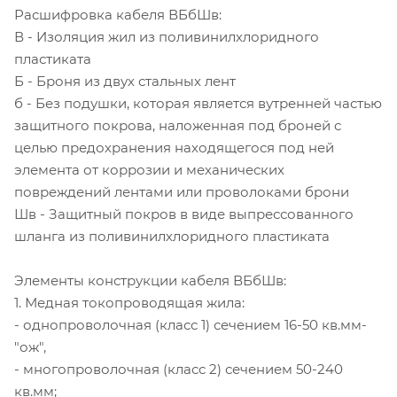
Расшифровка кабеля ВБбШв:
В - Изоляция жил из поливинилхлоридного
пластиката
Б - Броня из двух стальных лент
б - Без подушки, которая является вутренней частью
защитного покрова, наложенная под броней с
целью предохранения находящегося под ней
элемента от коррозии и механических
повреждений лентами или проволоками брони
Шв - Защитный покров в виде выпрессованного
шланга из поливинилхлоридного пластиката
Элементы конструкции кабеля ВБбШв:
1. Медная токопроводящая жила:
- однопроволочная (класс 1) сечением 16-50 кв.мм-
"ож",
- многопроволочная (класс 2) сечением 50-240
кв.мм;