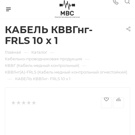
КАБЕЛЬ КВВГнг-
FRLS 10 х 1
—
—
Главная
Каталог
—
Кабельно-проводниковая продукция
—
КВВГ (Кабель медный контрольный)
КВВГнг(А)-FRLS (Кабель медный контрольный огнестойкий)
—
КАБЕЛЬ КВВГнг- FRLS 10 х 1