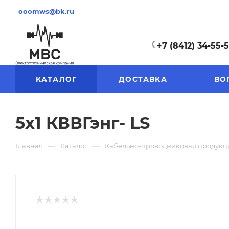
ooomws@bk.ru
+7 (8412) 34-55-
КАТАЛОГ
ДОСТАВКА
ВО
5х1 КВВГэнг- LS
—
—
Главная
Каталог
Кабельно-проводниковая продукц