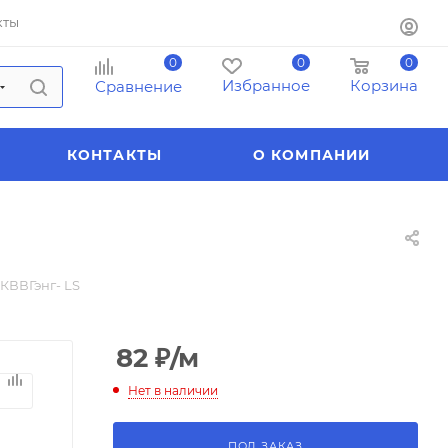
кты
0
0
0
Избранное
Корзина
Сравнение
КОНТАКТЫ
О КОМПАНИИ
 КВВГэнг- LS
82
₽
/м
Нет в наличии
ПОД ЗАКАЗ