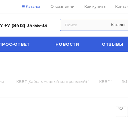
Каталог
О компании
Как купить
Конта
Каталог
57
+7 (8412) 34-55-33
ПРОС-ОТВЕТ
НОВОСТИ
ОТЗЫВЫ
—
—
—
ия
КВВГ (Кабель медный контрольный)
КВВГ
5х1