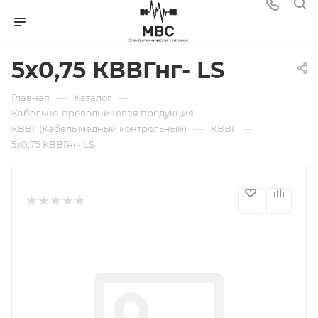
5х0,75 КВВГнг- LS
—
—
Главная
Каталог
—
Кабельно-проводниковая продукция
—
—
КВВГ (Кабель медный контрольный)
КВВГ
5х0,75 КВВГнг- LS