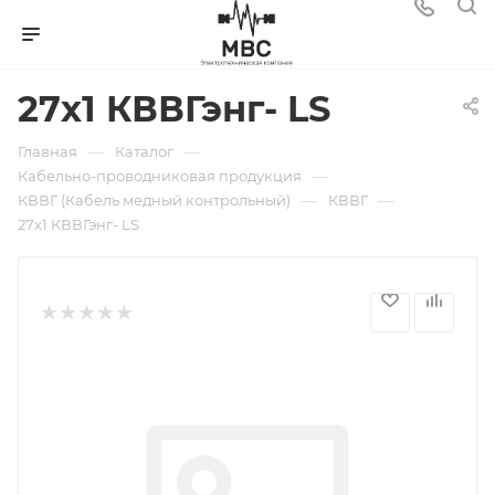
27х1 КВВГэнг- LS
—
—
Главная
Каталог
—
Кабельно-проводниковая продукция
—
—
КВВГ (Кабель медный контрольный)
КВВГ
27х1 КВВГэнг- LS