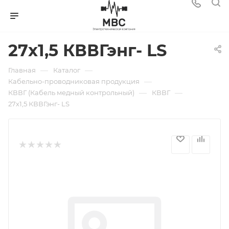
27х1,5 КВВГэнг- LS
—
—
Главная
Каталог
—
Кабельно-проводниковая продукция
—
—
КВВГ (Кабель медный контрольный)
КВВГ
27х1,5 КВВГэнг- LS