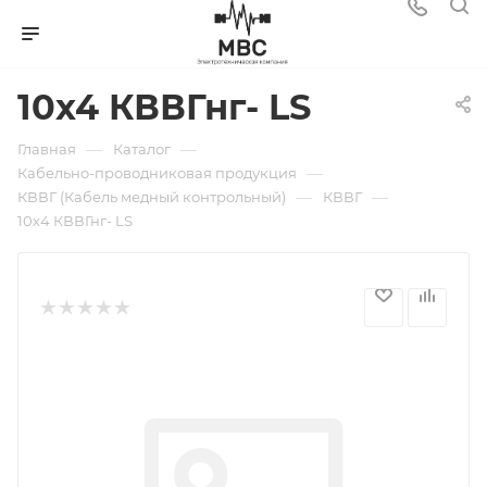
10х4 КВВГнг- LS
—
—
Главная
Каталог
—
Кабельно-проводниковая продукция
—
—
КВВГ (Кабель медный контрольный)
КВВГ
10х4 КВВГнг- LS