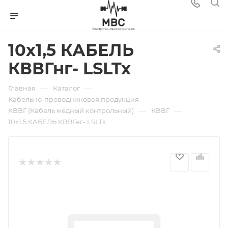
10х1,5 КАБЕЛЬ
КВВГнг- LSLTx
—
—
Главная
Каталог
—
Кабельно-проводниковая продукция
—
—
КВВГ (Кабель медный контрольный)
КВВГ
10х1,5 КАБЕЛЬ КВВГнг- LSLTx