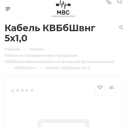
Кабель КВБбШвнг
5х1,0
—
—
Главная
Каталог
—
Кабельно-проводниковая продукция
КВБбШв (Кабель медный контрольный бронированный)
—
—
КВБбШВнг
Кабель КВБбШвнг 5х1,0