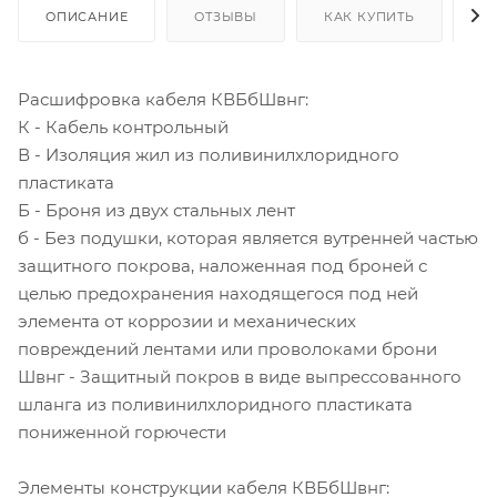
ОПИСАНИЕ
ОТЗЫВЫ
КАК КУПИТЬ
О
Расшифровка кабеля КВБбШвнг:
К - Кабель контрольный
В - Изоляция жил из поливинилхлоридного
пластиката
Б - Броня из двух стальных лент
б - Без подушки, которая является вутренней частью
защитного покрова, наложенная под броней с
целью предохранения находящегося под ней
элемента от коррозии и механических
повреждений лентами или проволоками брони
Швнг - Защитный покров в виде выпрессованного
шланга из поливинилхлоридного пластиката
пониженной горючести
Элементы конструкции кабеля КВБбШвнг: