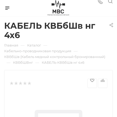
КАБЕЛЬ КВБбШв нг
4х6
—
—
Главная
Каталог
—
Кабельно-проводниковая продукция
КВБбШв (Кабель медный контрольный бронированный)
—
—
КВБбШВнг
КАБЕЛЬ КВБбШв нг 4х6