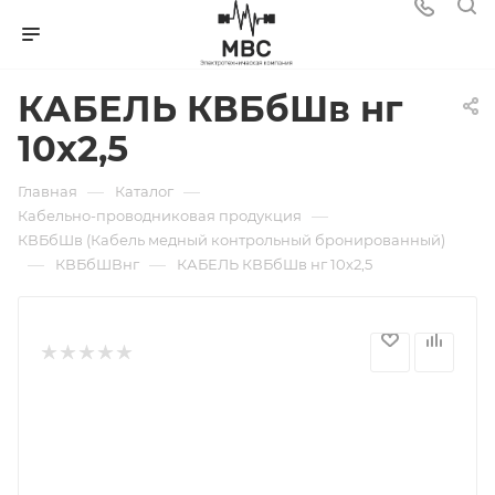
КАБЕЛЬ КВБбШв нг
10х2,5
—
—
Главная
Каталог
—
Кабельно-проводниковая продукция
КВБбШв (Кабель медный контрольный бронированный)
—
—
КВБбШВнг
КАБЕЛЬ КВБбШв нг 10х2,5