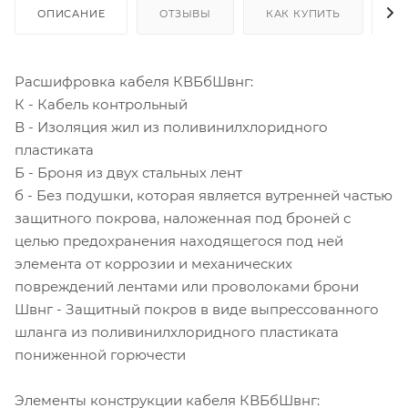
ОПИСАНИЕ
ОТЗЫВЫ
КАК КУПИТЬ
О
Расшифровка кабеля КВБбШвнг:
К - Кабель контрольный
В - Изоляция жил из поливинилхлоридного
пластиката
Б - Броня из двух стальных лент
б - Без подушки, которая является вутренней частью
защитного покрова, наложенная под броней с
целью предохранения находящегося под ней
элемента от коррозии и механических
повреждений лентами или проволоками брони
Швнг - Защитный покров в виде выпрессованного
шланга из поливинилхлоридного пластиката
пониженной горючести
Элементы конструкции кабеля КВБбШвнг: