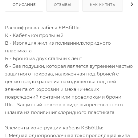
ОПИСАНИЕ
ОТЗЫВЫ
КАК КУПИТЬ
О
Расшифровка кабеля КВБбШв:
К - Кабель контрольный
В - Изоляция жил из поливинилхлоридного
пластиката
Б - Броня из двух стальных лент
б - Без подушки, которая является вутренней частью
защитного покрова, наложенная под броней с
целью предохранения находящегося под ней
элемента от коррозии и механических
повреждений лентами или проволоками брони
Шв - Защитный покров в виде выпрессованного
шланга из поливинилхлоридного пластиката
Элементы конструкции кабеля КВБбШв:
1. Медная однопроволочная токопроводящая жила