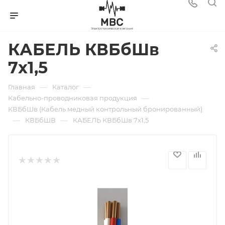
КАБЕЛЬ КВБбШв
7х1,5
—
—
Главная
Каталог
—
Кабельно-проводниковая продукция
КВБбШв (Кабель медный контрольный бронированный)
—
—
КВБбШВ
КАБЕЛЬ КВБбШв 7х1,5