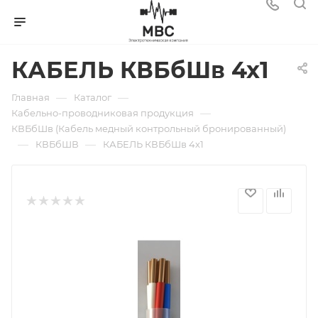
КАБЕЛЬ КВБбШв 4х1
—
—
Главная
Каталог
—
Кабельно-проводниковая продукция
КВБбШв (Кабель медный контрольный бронированный)
—
—
КВБбШВ
КАБЕЛЬ КВБбШв 4х1