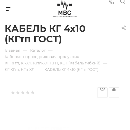
КАБЕЛЬ КГ 4х10
(КГтп ГОСТ)
—
—
Главная
Каталог
—
Кабельно-проводниковая продукция
—
КГ, КГтп, КГ-ХЛ, КГтп-ХЛ, КГН, КОГ (Кабель гибкий)
—
КГ, КГтп, КГтпХЛ
КАБЕЛЬ КГ 4х10 (КГтп ГОСТ)