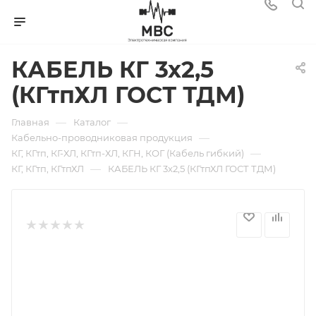
КАБЕЛЬ КГ 3х2,5
(КГтпХЛ ГОСТ ТДМ)
—
—
Главная
Каталог
—
Кабельно-проводниковая продукция
—
КГ, КГтп, КГ-ХЛ, КГтп-ХЛ, КГН, КОГ (Кабель гибкий)
—
КГ, КГтп, КГтпХЛ
КАБЕЛЬ КГ 3х2,5 (КГтпХЛ ГОСТ ТДМ)