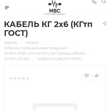
КАБЕЛЬ КГ 2х6 (КГтп
ГОСТ)
—
—
Главная
Каталог
—
Кабельно-проводниковая продукция
—
КГ, КГтп, КГ-ХЛ, КГтп-ХЛ, КГН, КОГ (Кабель гибкий)
—
КГ, КГтп, КГтпХЛ
КАБЕЛЬ КГ 2х6 (КГтп ГОСТ)