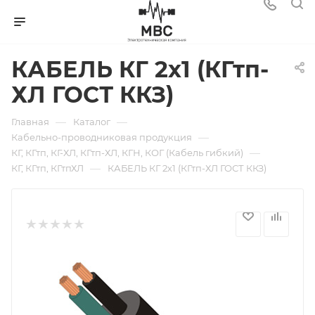
КАБЕЛЬ КГ 2х1 (КГтп-
ХЛ ГОСТ ККЗ)
—
—
Главная
Каталог
—
Кабельно-проводниковая продукция
—
КГ, КГтп, КГ-ХЛ, КГтп-ХЛ, КГН, КОГ (Кабель гибкий)
—
КГ, КГтп, КГтпХЛ
КАБЕЛЬ КГ 2х1 (КГтп-ХЛ ГОСТ ККЗ)