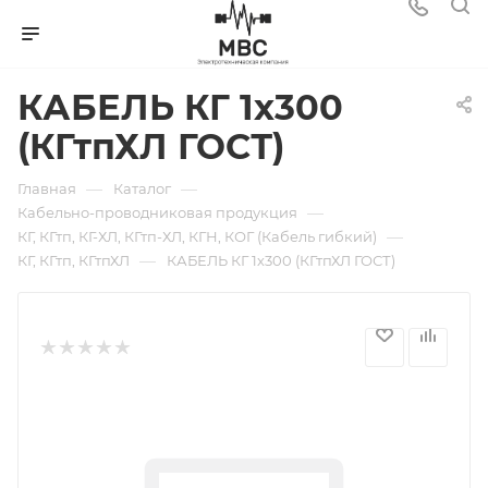
КАБЕЛЬ КГ 1х300
(КГтпХЛ ГОСТ)
—
—
Главная
Каталог
—
Кабельно-проводниковая продукция
—
КГ, КГтп, КГ-ХЛ, КГтп-ХЛ, КГН, КОГ (Кабель гибкий)
—
КГ, КГтп, КГтпХЛ
КАБЕЛЬ КГ 1х300 (КГтпХЛ ГОСТ)