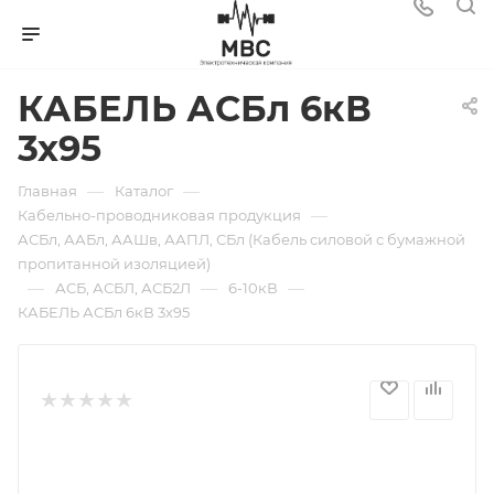
КАБЕЛЬ АСБл 6кВ
3х95
—
—
Главная
Каталог
—
Кабельно-проводниковая продукция
АСБл, ААБл, ААШв, ААПЛ, СБл (Кабель силовой с бумажной
пропитанной изоляцией)
—
—
—
АСБ, АСБЛ, АСБ2Л
6-10кВ
КАБЕЛЬ АСБл 6кВ 3х95