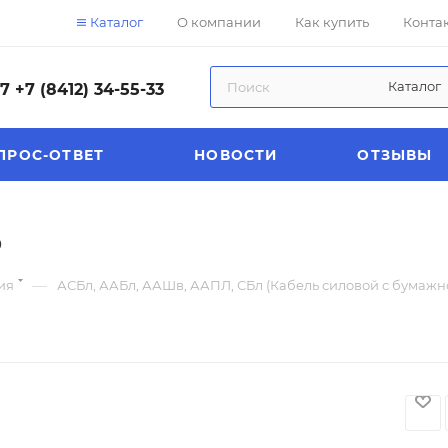
Каталог
О компании
Как купить
Конта
Каталог
57
+7 (8412) 34-55-33
ПРОС-ОТВЕТ
НОВОСТИ
ОТЗЫВЫ
5
—
ия
АСБл, ААБл, ААШв, ААПЛ, СБл (Кабель силовой с бумаж