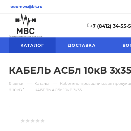
ooomws@bk.ru
+7 (8412) 34-55-
КАТАЛОГ
ДОСТАВКА
ВО
КАБЕЛЬ АСБл 10кВ 3х3
—
—
Главная
Каталог
Кабельно-проводниковая продукц
—
6-10кВ
КАБЕЛЬ АСБл 10кВ 3х35