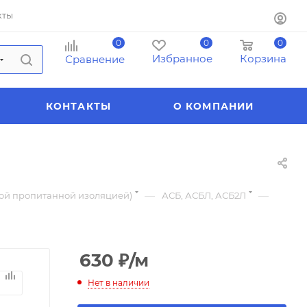
кты
0
0
0
Избранное
Корзина
Сравнение
КОНТАКТЫ
О КОМПАНИИ
—
—
ной пропитанной изоляцией)
АСБ, АСБЛ, АСБ2Л
630
₽
/м
Нет в наличии