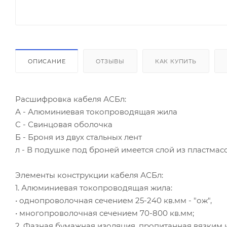
ОПИСАНИЕ
ОТЗЫВЫ
КАК КУПИТЬ
Расшифровка кабеля АСБл:
А - Алюминиевая токопроводящая жила
С - Свинцовая оболочка
Б - Броня из двух стальных лент
л - В подушке под броней имеется слой из пластмас
Элементы конструкции кабеля АСБл:
1. Алюминиевая токопроводящая жила:
• однопроволочная сечением 25-240 кв.мм - "ож",
• многопроволочная сечением 70-800 кв.мм;
2. Фазная бумажная изоляция, пропитанная вязки