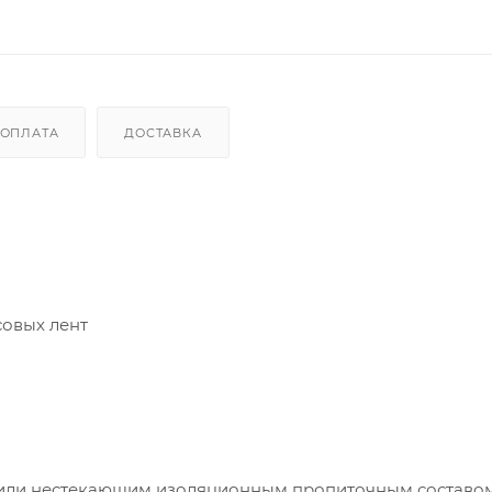
ОПЛАТА
ДОСТАВКА
совых лент
м или нестекающим изоляционным пропиточным составом