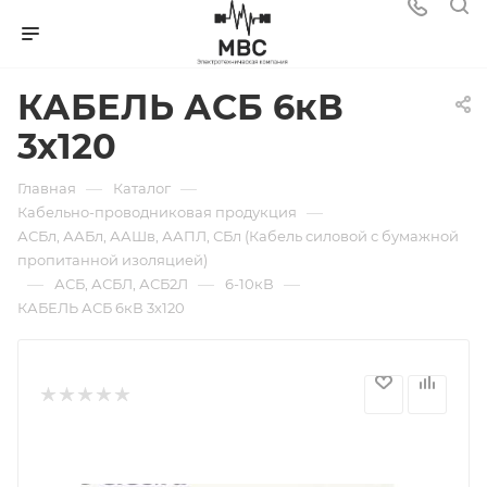
КАБЕЛЬ АСБ 6кВ
3х120
—
—
Главная
Каталог
—
Кабельно-проводниковая продукция
АСБл, ААБл, ААШв, ААПЛ, СБл (Кабель силовой с бумажной
пропитанной изоляцией)
—
—
—
АСБ, АСБЛ, АСБ2Л
6-10кВ
КАБЕЛЬ АСБ 6кВ 3х120