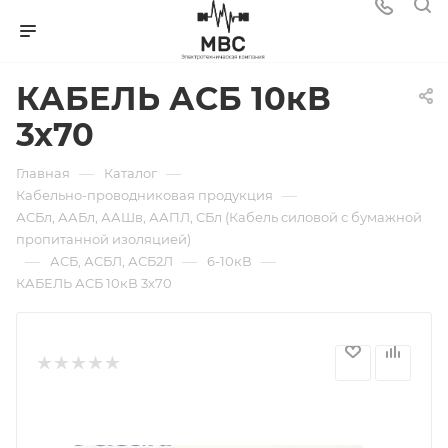
КАБЕЛЬ АСБ 10кВ
3х70
—
—
Главная
Каталог
—
Кабельно-проводниковая продукция
АСБл, ААБл, ААШв, ААПЛ, СБл (Кабель силовой с бумажной
пропитанной изоляцией)
—
—
—
АСБ, АСБЛ, АСБ2Л
6-10кВ
КАБЕЛЬ АСБ 10кВ 3х70