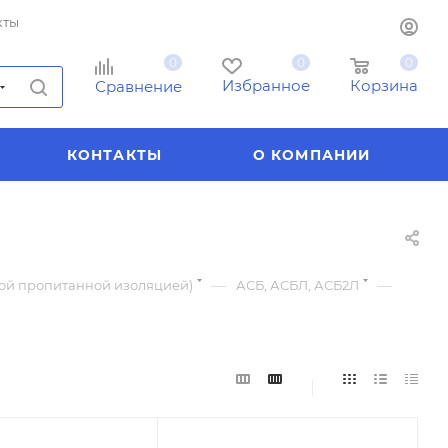
кты
0
0
0
Избранное
Корзина
Сравнение
КОНТАКТЫ
О КОМПАНИИ
—
—
ной пропитанной изоляцией)
АСБ, АСБЛ, АСБ2Л