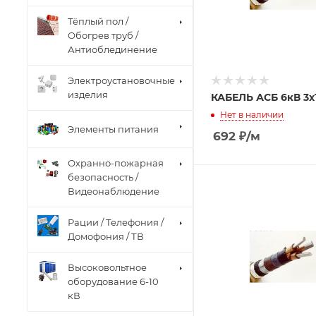
Тёплый пол /
Обогрев труб /
Антиоблединение
Электроустановочные
изделия
КАБЕЛЬ АСБ 6кВ 3х
Нет в наличии
Элементы питания
692
₽
/м
Охранно-пожарная
безопасность /
Видеонаблюдение
Рации / Телефония /
Домофония / ТВ
Высоковольтное
оборудование 6-10
кВ