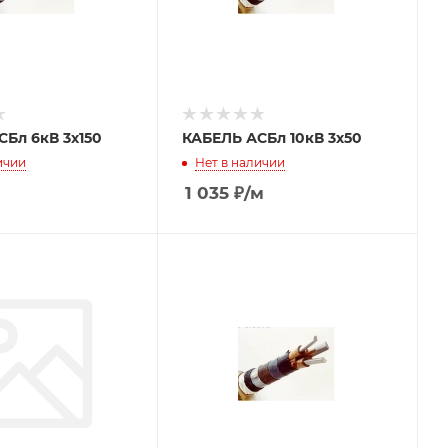
Бл 6кВ 3х150
КАБЕЛЬ АСБл 10кВ 3х50
ичии
Нет в наличии
1 035
₽
/м