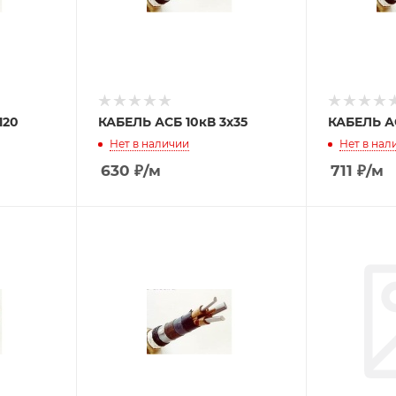
120
КАБЕЛЬ АСБ 10кВ 3х35
КАБЕЛЬ АС
Нет в наличии
Нет в нал
630
₽
/м
711
₽
/м