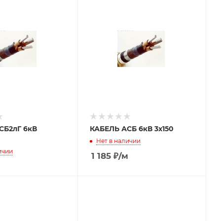
СБ2лГ 6кВ
КАБЕЛЬ АСБ 6кВ 3х150
Нет в наличии
ичии
1 185
₽
/м