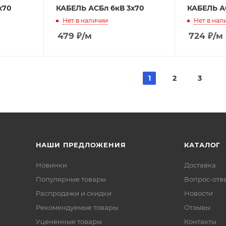
х70
КАБЕЛЬ АСБл 6кВ 3х70
КАБЕЛЬ А
Нет в наличии
Нет в нал
479
₽
/м
724
₽
/м
1
2
3
НАШИ ПРЕДЛОЖЕНИЯ
КАТАЛОГ
Новинки
Доставка
Популярные товары
Вопрос-отв
Распродажи и скидки
Новости
Рекомендуемые товары
Отзывы
Уцененные товары
Контакты