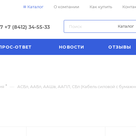
Каталог
О компании
Как купить
Конта
Каталог
57
+7 (8412) 34-55-33
ПРОС-ОТВЕТ
НОВОСТИ
ОТЗЫВЫ
—
ия
АСБл, ААБл, ААШв, ААПЛ, СБл (Кабель силовой с бумаж