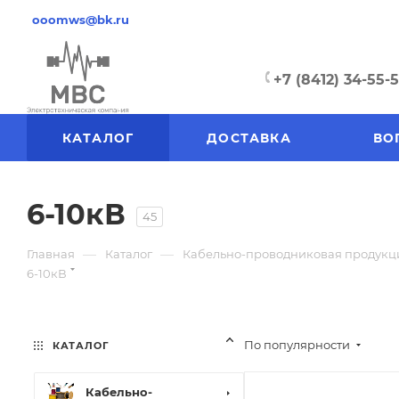
ooomws@bk.ru
+7 (8412) 34-55-
КАТАЛОГ
ДОСТАВКА
ВО
6-10кВ
45
—
—
Главная
Каталог
Кабельно-проводниковая продукц
6-10кВ
По популярности
КАТАЛОГ
Кабельно-