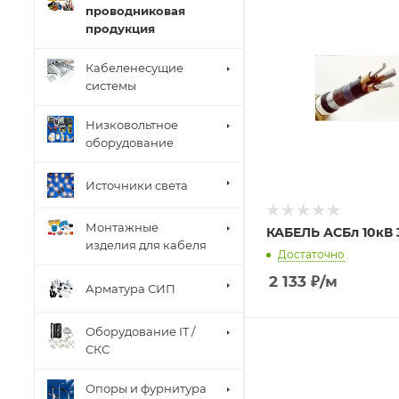
проводниковая
продукция
Кабеленесущие
системы
Низковольтное
оборудование
Источники света
Монтажные
КАБЕЛЬ АСБл 10кВ 
изделия для кабеля
Достаточно
2 133
₽
/м
Арматура СИП
Оборудование IT /
СКС
Опоры и фурнитура