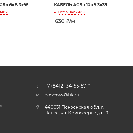
СБл 6кВ 3х95
КАБЕЛЬ АСБл 10кВ 3х35
ичии
Нет в наличии
630
₽
/м
+7 (8412) 34-55-57
ooomws@bk.ru
ет
440031 Пензенская обл. г.
Пенза, ул. Кривозерье , д. 19г