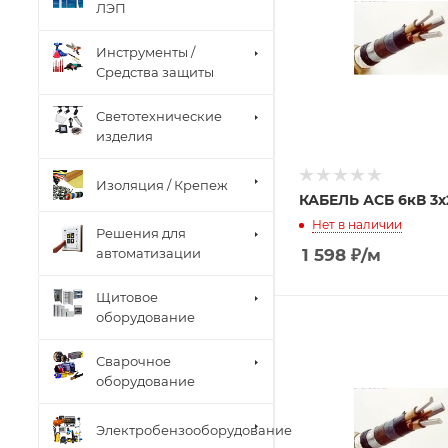
ЛЭП
Инструменты /
Средства защиты
Светотехнические
изделия
Изоляция / Крепеж
КАБЕЛЬ АСБ 6кВ 3х
Нет в наличии
Решения для
1 598
₽
/м
автоматизации
Щитовое
оборудование
Сварочное
оборудование
Электробензооборудование