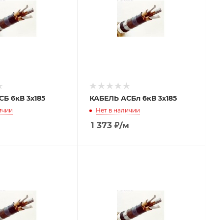
Б 6кВ 3х185
КАБЕЛЬ АСБл 6кВ 3х185
ичии
Нет в наличии
1 373
₽
/м