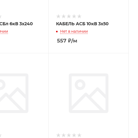
КАБЕЛЬ АСБл 6кВ 3х240
КАБЕЛЬ АСБ 10кВ 3х50
ичии
Нет в наличии
557
₽
/м