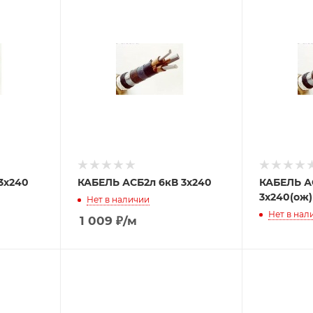
3х240
КАБЕЛЬ АСБ2л 6кВ 3х240
КАБЕЛЬ А
3х240(ож)
Нет в наличии
Нет в нал
1 009
₽
/м