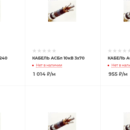
240
КАБЕЛЬ АСБл 10кВ 3х70
КАБЕЛЬ АС
Нет в наличии
Нет в нал
1 014
₽
/м
955
₽
/м