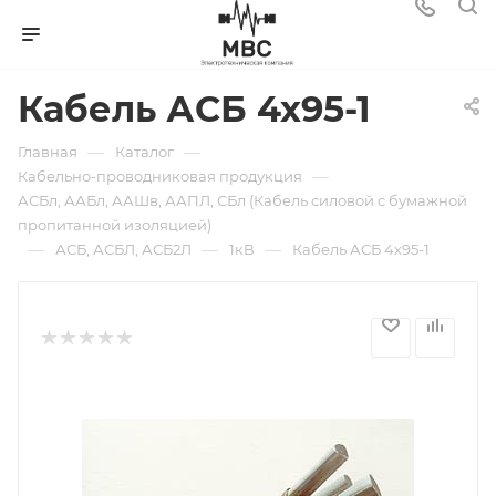
Кабель АСБ 4х95-1
—
—
Главная
Каталог
—
Кабельно-проводниковая продукция
АСБл, ААБл, ААШв, ААПЛ, СБл (Кабель силовой с бумажной
пропитанной изоляцией)
—
—
—
АСБ, АСБЛ, АСБ2Л
1кВ
Кабель АСБ 4х95-1