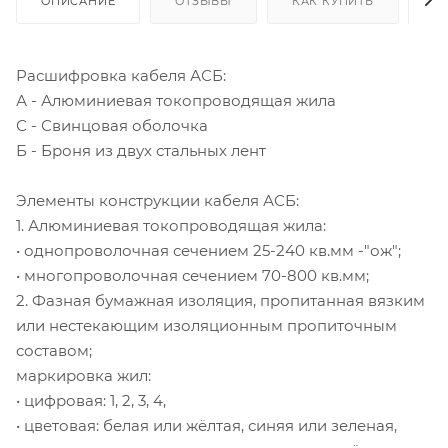
ОПИСАНИЕ
ОТЗЫВЫ
КАК КУПИТЬ
О
Расшифровка кабеля АСБ:
А - Алюминиевая токопроводящая жила
С - Свинцовая оболочка
Б - Броня из двух стальных лент
Элементы конструкции кабеля АСБ:
1. Алюминиевая токопроводящая жила:
• однопроволочная сечением 25-240 кв.мм -"ож";
• многопроволочная сечением 70-800 кв.мм;
2. Фазная бумажная изоляция, пропитанная вязким
или нестекающим изоляционным пропиточным
составом;
маркировка жил:
• цифровая: 1, 2, 3, 4,
• цветовая: белая или жёлтая, синяя или зеленая,