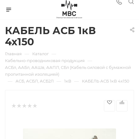
КАБЕЛЬ АСБ 1кВ
4х150
—
—
Главная
Каталог
—
Кабельно-проводниковая продукция
АСБл, ААБл, ААШв, ААПЛ, СБл (Кабель силовой с бумажной
пропитанной изоляцией)
—
—
—
АСБ, АСБЛ, АСБ2Л
1кВ
КАБЕЛЬ АСБ 1кВ 4х150