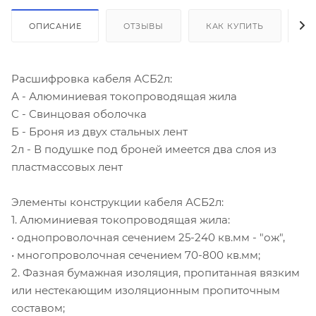
ОПИСАНИЕ
ОТЗЫВЫ
КАК КУПИТЬ
О
Расшифровка кабеля АСБ2л:
А - Алюминиевая токопроводящая жила
С - Свинцовая оболочка
Б - Броня из двух стальных лент
2л - В подушке под броней имеется два слоя из
пластмассовых лент
Элементы конструкции кабеля АСБ2л:
1. Алюминиевая токопроводящая жила:
• однопроволочная сечением 25-240 кв.мм - "ож",
• многопроволочная сечением 70-800 кв.мм;
2. Фазная бумажная изоляция, пропитанная вязким
или нестекающим изоляционным пропиточным
составом;