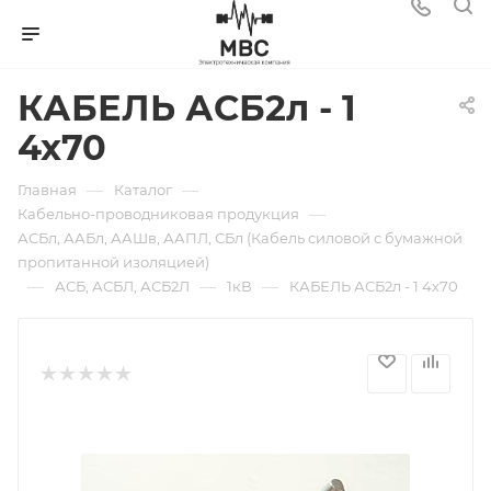
КАБЕЛЬ АСБ2л - 1
4х70
—
—
Главная
Каталог
—
Кабельно-проводниковая продукция
АСБл, ААБл, ААШв, ААПЛ, СБл (Кабель силовой с бумажной
пропитанной изоляцией)
—
—
—
АСБ, АСБЛ, АСБ2Л
1кВ
КАБЕЛЬ АСБ2л - 1 4х70