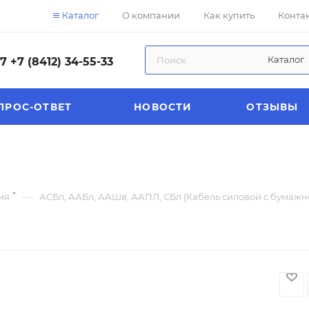
Каталог
О компании
Как купить
Конта
Каталог
57
+7 (8412) 34-55-33
ПРОС-ОТВЕТ
НОВОСТИ
ОТЗЫВЫ
—
ия
АСБл, ААБл, ААШв, ААПЛ, СБл (Кабель силовой с бумаж