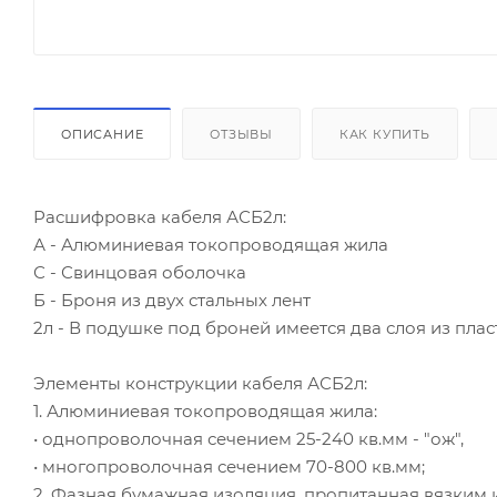
ОПИСАНИЕ
ОТЗЫВЫ
КАК КУПИТЬ
Расшифровка кабеля АСБ2л:
А - Алюминиевая токопроводящая жила
С - Свинцовая оболочка
Б - Броня из двух стальных лент
2л - В подушке под броней имеется два слоя из пла
Элементы конструкции кабеля АСБ2л:
1. Алюминиевая токопроводящая жила:
• однопроволочная сечением 25-240 кв.мм - "ож",
• многопроволочная сечением 70-800 кв.мм;
2. Фазная бумажная изоляция, пропитанная вязки