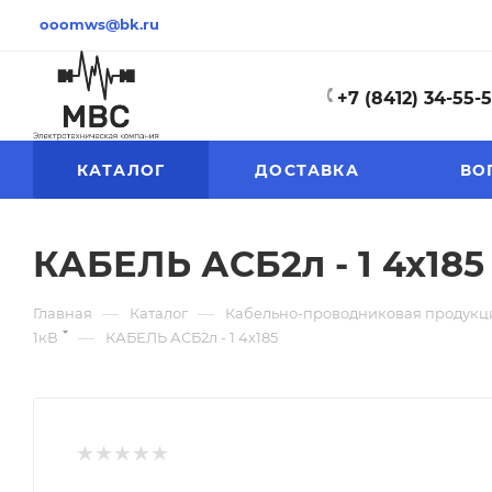
ooomws@bk.ru
+7 (8412) 34-55-
КАТАЛОГ
ДОСТАВКА
ВО
КАБЕЛЬ АСБ2л - 1 4х185
—
—
Главная
Каталог
Кабельно-проводниковая продукц
—
1кВ
КАБЕЛЬ АСБ2л - 1 4х185