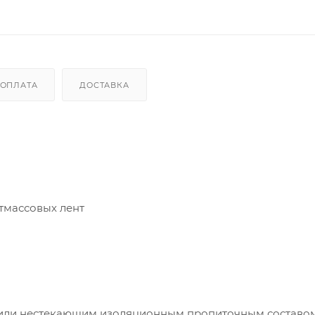
ОПЛАТА
ДОСТАВКА
стмассовых лент
м или нестекающим изоляционным пропиточным составом