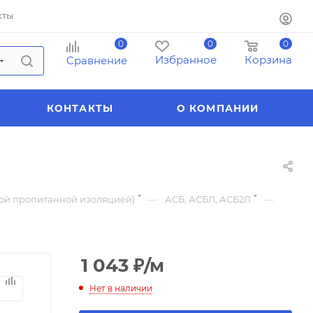
кты
0
0
0
Избранное
Корзина
Сравнение
КОНТАКТЫ
О КОМПАНИИ
—
—
ной пропитанной изоляцией)
АСБ, АСБЛ, АСБ2Л
1 043
₽
/м
Нет в наличии