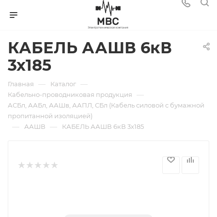
КАБЕЛЬ ААШВ 6кВ
3х185
—
—
Главная
Каталог
—
Кабельно-проводниковая продукция
АСБл, ААБл, ААШв, ААПЛ, СБл (Кабель силовой с бумажной
пропитанной изоляцией)
—
—
ААШВ
КАБЕЛЬ ААШВ 6кВ 3х185