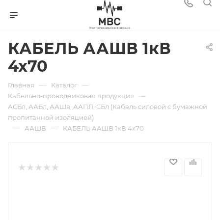
КАБЕЛЬ ААШВ 1кВ
4х70
—
—
Главная
Каталог
—
Кабельно-проводниковая продукция
АСБл, ААБл, ААШв, ААПЛ, СБл (Кабель силовой с бумажной
пропитанной изоляцией)
—
—
ААШВ
КАБЕЛЬ ААШВ 1кВ 4х70