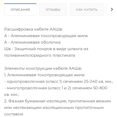
ОПИСАНИЕ
ОТЗЫВЫ
КАК КУПИТЬ
О
Расшифровка кабеля ААШв:
А - Алюминиевая токопроводящая жила
А - Алюминиевая оболочка
Шв - Защитный покров в виде шланга из
поливинилхлоридного пластиката
Элементы конструкции кабеля ААШв:
1. Алюминиевая токопроводящая жила:
- однопроволочная (класс 1) сечением 25-240 кв. мм.,
- многопроволочная (класс 1 и 2) сечением 50-800
кв. мм.;
2. Фазная бумажная изоляция, пропитанная вязким
или нестекающим изоляционным пропиточным
составом