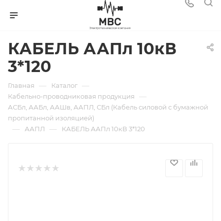
КАБЕЛЬ ААПл 10кВ
3*120
—
—
Главная
Каталог
—
Кабельно-проводниковая продукция
АСБл, ААБл, ААШв, ААПЛ, СБл (Кабель силовой с бумажной
пропитанной изоляцией)
—
—
ААПЛ
КАБЕЛЬ ААПл 10кВ 3*120