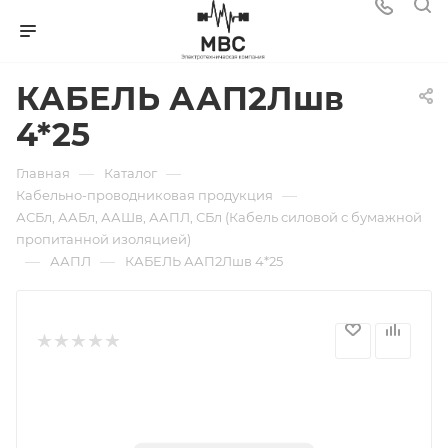
КАБЕЛЬ ААП2Лшв
4*25
—
—
Главная
Каталог
—
Кабельно-проводниковая продукция
АСБл, ААБл, ААШв, ААПЛ, СБл (Кабель силовой с бумажной
пропитанной изоляцией)
—
—
ААПЛ
КАБЕЛЬ ААП2Лшв 4*25