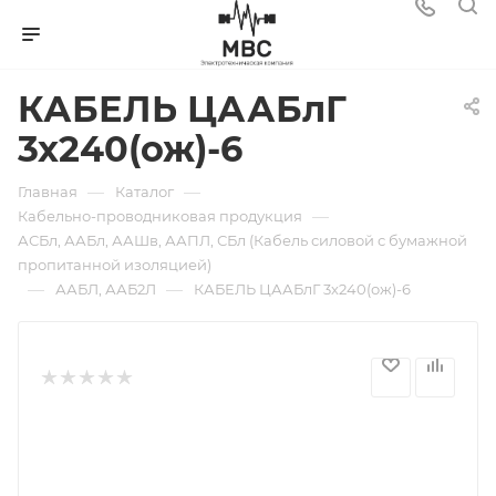
КАБЕЛЬ ЦААБлГ
3х240(ож)-6
—
—
Главная
Каталог
—
Кабельно-проводниковая продукция
АСБл, ААБл, ААШв, ААПЛ, СБл (Кабель силовой с бумажной
пропитанной изоляцией)
—
—
ААБЛ, ААБ2Л
КАБЕЛЬ ЦААБлГ 3х240(ож)-6